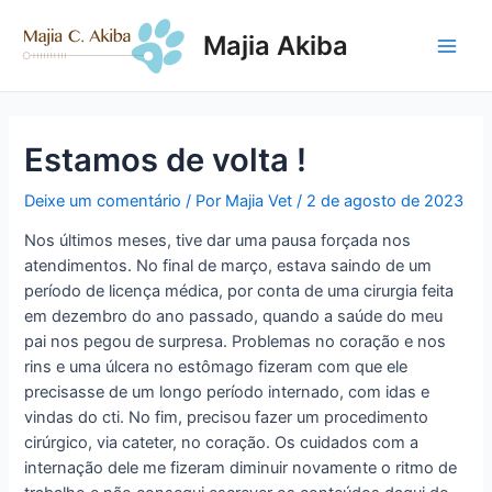
Ir
para
Majia Akiba
o
Main
conteúdo
Men
Estamos de volta !
Deixe um comentário
/ Por
Majia Vet
/
2 de agosto de 2023
Nos últimos meses, tive dar uma pausa forçada nos
atendimentos. No final de março, estava saindo de um
período de licença médica, por conta de uma cirurgia feita
em dezembro do ano passado, quando a saúde do meu
pai nos pegou de surpresa. Problemas no coração e nos
rins e uma úlcera no estômago fizeram com que ele
precisasse de um longo período internado, com idas e
vindas do cti. No fim, precisou fazer um procedimento
cirúrgico, via cateter, no coração. Os cuidados com a
internação dele me fizeram diminuir novamente o ritmo de