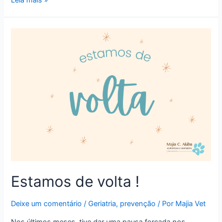
quando
e
por
que
indicar?
Estamos de volta !
Deixe um comentário
/
Geriatria
,
prevenção
/ Por
Majia Vet
Nos últimos meses, tive dar uma pausa forçada nos