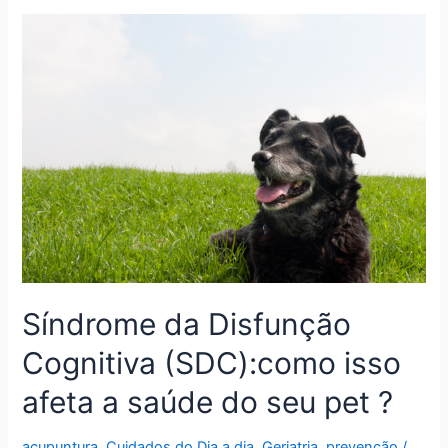
e
o
Fevereiro
Roxo
Síndrome da Disfunção
Cognitiva (SDC):como isso
afeta a saúde do seu pet ?
acupuntura
,
Cuidados do Dia a dia
,
Geriatria
,
prevenção
/