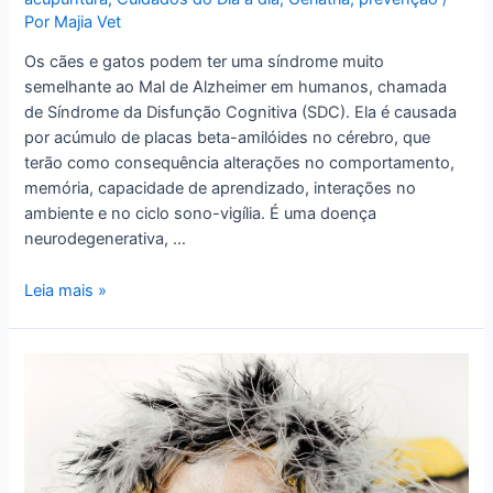
Por
Majia Vet
Os cães e gatos podem ter uma síndrome muito
semelhante ao Mal de Alzheimer em humanos, chamada
de Síndrome da Disfunção Cognitiva (SDC). Ela é causada
por acúmulo de placas beta-amilóides no cérebro, que
terão como consequência alterações no comportamento,
memória, capacidade de aprendizado, interações no
ambiente e no ciclo sono-vigília. É uma doença
neurodegenerativa, …
Síndrome
Leia mais »
da
Disfunção
Cognitiva
(SDC):como
isso
afeta
a
saúde