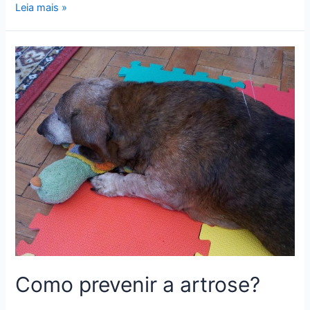
Dores
Leia mais »
articulares
X
frio
Como prevenir a artrose?