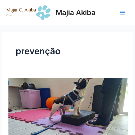
Ir
para
Majia Akiba
o
Main
conteúdo
Men
prevenção