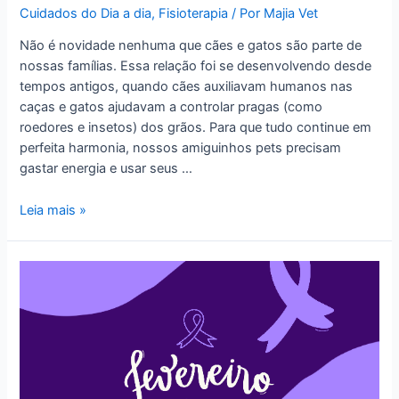
Cuidados do Dia a dia
,
Fisioterapia
/ Por
Majia Vet
Não é novidade nenhuma que cães e gatos são parte de
nossas famílias. Essa relação foi se desenvolvendo desde
tempos antigos, quando cães auxiliavam humanos nas
caças e gatos ajudavam a controlar pragas (como
roedores e insetos) dos grãos. Para que tudo continue em
perfeita harmonia, nossos amiguinhos pets precisam
gastar energia e usar seus …
Enriquecimento
Leia mais »
Ambiental
para
Pets