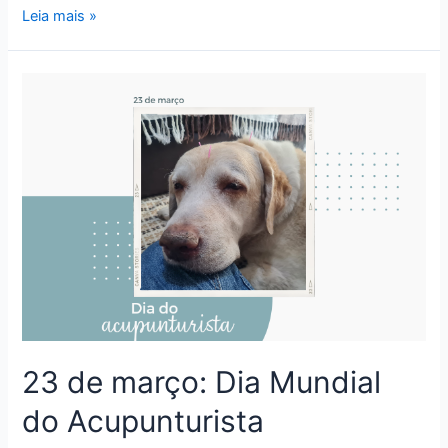
Estopinha:
Leia mais »
o
que
a
sua
perda
pode
nos
ensinar
sobre
o
luto
de
um
pet
23 de março: Dia Mundial
do Acupunturista