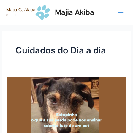
Ir
para
Majia Akiba
o
Main
conteúdo
Men
Cuidados do Dia a dia