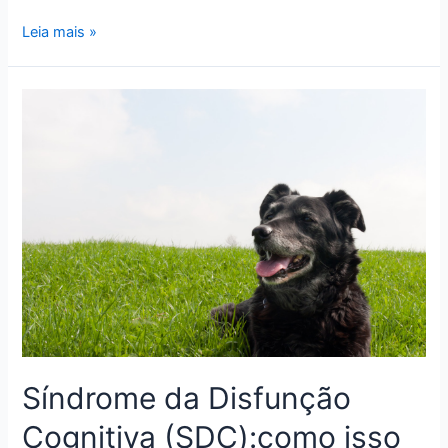
Pets
Leia mais »
idosos
e
o
Fevereiro
Roxo
Síndrome da Disfunção
Cognitiva (SDC):como isso