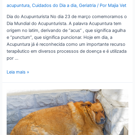
acupuntura
,
Cuidados do Dia a dia
,
Geriatria
/ Por
Majia Vet
Dia do Acupunturista No dia 23 de março comemoramos o
Dia Mundial do Acupunturista. A palavra Acupuntura tem
origem no latim, derivando de “acus“ , que significa agulha
e “punctum”, que significa puncionar. Hoje em dia, a
Acupuntura já é reconhecida como um importante recurso
terapêutico em diversos processos de doença e é utilizada
por …
23
Leia mais »
de
março:
Dia
Mundial
do
Acupunturista