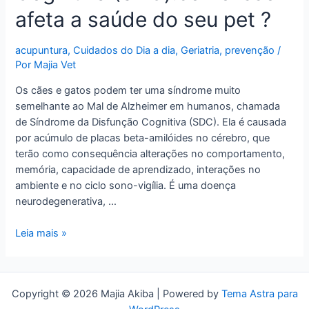
afeta a saúde do seu pet ?
acupuntura
,
Cuidados do Dia a dia
,
Geriatria
,
prevenção
/
Por
Majia Vet
Os cães e gatos podem ter uma síndrome muito
semelhante ao Mal de Alzheimer em humanos, chamada
de Síndrome da Disfunção Cognitiva (SDC). Ela é causada
por acúmulo de placas beta-amilóides no cérebro, que
terão como consequência alterações no comportamento,
memória, capacidade de aprendizado, interações no
ambiente e no ciclo sono-vigília. É uma doença
neurodegenerativa, …
Síndrome
Leia mais »
da
Disfunção
Cognitiva
Copyright © 2026 Majia Akiba | Powered by
Tema Astra para
(SDC):como