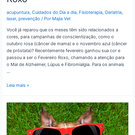
acupuntura
,
Cuidados do Dia a dia
,
Fisioterapia
,
Geriatria
,
laser
,
prevenção
/ Por
Majia Vet
Você já reparou que os meses têm sido relacionados a
cores, para campanhas de conscientização, como o
outubro rosa (câncer de mama) e o novembro azul (câncer
de próstata)? Recentemente fevereiro ganhou sua cor e
passou a ser o Fevereiro Roxo, chamando a atenção para
o Mal de Alzheimer, Lúpus e Fibromialgia. Para os animais
…
Pets
Leia mais »
idosos
e
o
Fevereiro
Roxo