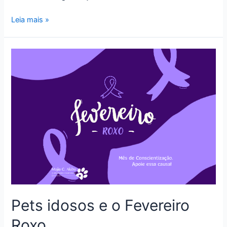
Laserterapia
Leia mais »
x
Laseracupuntura
x
Fotobiomodulação
Pets idosos e o Fevereiro
Roxo