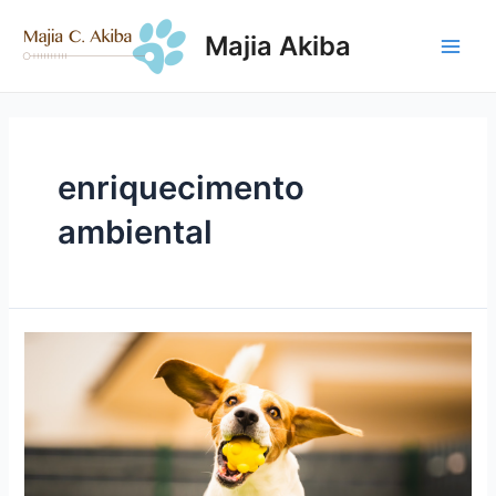
Ir
para
Majia Akiba
o
Main
conteúdo
Men
enriquecimento
ambiental